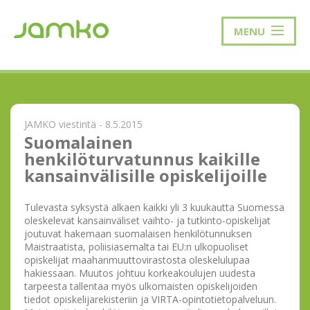
MENU
JAMKO viestintä - 8.5.2015
Suomalainen
henkilöturvatunnus kaikille
kansainvälisille opiskelijoille
Tulevasta syksystä alkaen kaikki yli 3 kuukautta Suomessa
oleskelevat kansainväliset vaihto- ja tutkinto-opiskelijat
joutuvat hakemaan suomalaisen henkilötunnuksen
Maistraatista, poliisiasemalta tai EU:n ulkopuoliset
opiskelijat maahanmuuttovirastosta oleskelulupaa
hakiessaan. Muutos johtuu korkeakoulujen uudesta
tarpeesta tallentaa myös ulkomaisten opiskelijoiden
tiedot opiskelijarekisteriin ja VIRTA-opintotietopalveluun.