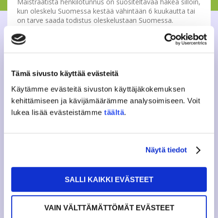
Maistraatista henkilötunnus on suositeltavaa hakea silloin,
kun oleskelu Suomessa kestää vähintään 6 kuukautta tai
on tarve saada todistus oleskelustaan Suomessa.
Muutoin poliisilta saatu henkilötunnus on opiskelijalle
riittävä.
Lisätietoja
Taija Minkkinen
Tämä sivusto käyttää evästeitä
Hallituksen jäsen, kansainvälinen tutorointi
kvtutor@jamko.fi
Käytämme evästeitä sivuston käyttäjäkokemuksen
kehittämiseen ja kävijämäärämme analysoimiseen. Voit
lukea lisää evästeistämme
täältä
.
Tweet
Näytä tiedot
EDELLINEN ARTIKKELI
SALLI KAIKKI EVÄSTEET
KUNTOSALIN KEHITTÄMINEN
ETENEE
VAIN VÄLTTÄMÄTTÖMÄT EVÄSTEET