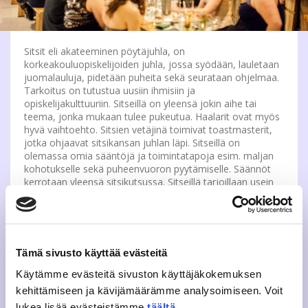
Sitsit eli akateeminen pöytäjuhla, on
korkeakouluopiskelijoiden juhla, jossa syödään, lauletaan
juomalauluja, pidetään puheita sekä seurataan ohjelmaa.
Tarkoitus on tutustua uusiin ihmisiin ja
opiskelijakulttuuriin. Sitseillä on yleensä jokin aihe tai
teema, jonka mukaan tulee pukeutua. Haalarit ovat myös
hyvä vaihtoehto. Sitsien vetäjinä toimivat toastmasterit,
jotka ohjaavat sitsikansan juhlan läpi. Sitseillä on
olemassa omia sääntöjä ja toimintatapoja esim. maljan
kohotukselle sekä puheenvuoron pyytämiselle. Säännöt
kerrotaan yleensä sitsikutsussa. Sitseillä tarjoillaan usein
myös ruokaa.
Juhlijoille on yleensä nimikoitu istumapaikat valmiiksi
pöydistä. Tällöin vieraat pyritään sijoittamaan istumaan
vuorotellen siten, että sitsaajan vierustoverit ja
Tämä sivusto käyttää evästeitä
vastapäätä istuva ovat vastakkaista sukupuolta.
Käytämme evästeitä sivuston käyttäjäkokemuksen
Seuralaiset ovat normaalin etiketin mukaan vierekkäin tai
vastakkain.
kehittämiseen ja kävijämäärämme analysoimiseen. Voit
lukea lisää evästeistämme
täältä
.