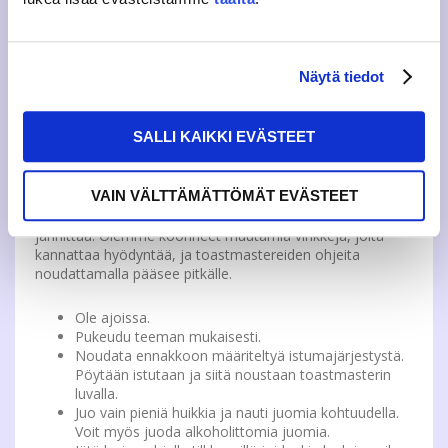
Etenkin koulutusalajärjestöt sitsaavat tasaisin väliajoin,
joten jos haluat mukaan, niin seuraa omaa koulutusalaasi
sosiaalisessa mediassa. Myös JAMKO järjestää sitsejä
satunnaisesti, joten on hyvä myös seurata
JAMKOn
Näytä tiedot
tapahtumakalenteria
sekä sosiaalista mediaa.
SALLI KAIKKI EVÄSTEET
PRO TIPS
VAIN VÄLTTÄMÄTTÖMÄT EVÄSTEET
Sitseillä on omat toimintaohjeensa, mutta niitä ei kannata
jännittää. Olemme koonneet muutamia vinkkejä, joita
kannattaa hyödyntää, ja toastmastereiden ohjeita
noudattamalla pääsee pitkälle.
Ole ajoissa.
Pukeudu teeman mukaisesti.
Noudata ennakkoon määriteltyä istumajärjestystä.
Pöytään istutaan ja siitä noustaan toastmasterin
luvalla.
Juo vain pieniä huikkia ja nauti juomia kohtuudella.
Voit myös juoda alkoholittomia juomia.