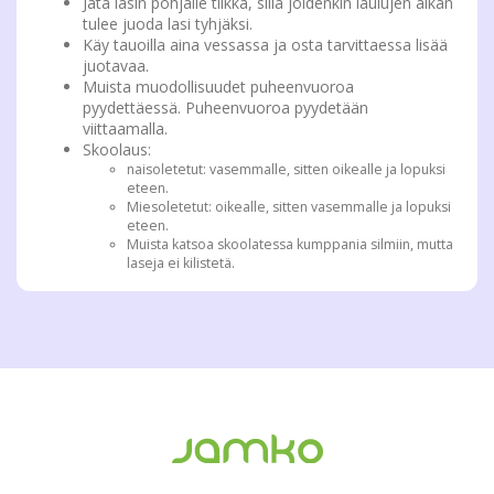
Jätä lasin pohjalle tilkka, sillä joidenkin laulujen aikan
tulee juoda lasi tyhjäksi.
Käy tauoilla aina vessassa ja osta tarvittaessa lisää
juotavaa.
Muista muodollisuudet puheenvuoroa
pyydettäessä. Puheenvuoroa pyydetään
viittaamalla.
Skoolaus:
naisoletetut: vasemmalle, sitten oikealle ja lopuksi
eteen.
Miesoletetut: oikealle, sitten vasemmalle ja lopuksi
eteen.
Muista katsoa skoolatessa kumppania silmiin, mutta
laseja ei kilistetä.