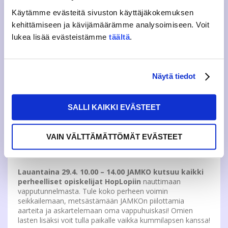
tullessaan.
Käytämme evästeitä sivuston käyttäjäkokemuksen
kehittämiseen ja kävijämäärämme analysoimiseen. Voit
Vapun suurin sitsispektaakkeli
Maratonsitsit valtaa
lukea lisää evästeistämme
täältä
.
Aalto -salin torstaina 27.4. kello 12.00 alkaen
. Sitsaa
kerran tai kolmesti, valinta on sinun! Tapahtumaan ovat
tervetulleita kaikki opiskelijat koulutusalaan katsomatta!
Näytä tiedot
Teemoina ovat
12-15 Lasten kutsut
SALLI KAIKKI EVÄSTEET
16-19 Rallienglanti (huom. tapahtuma englanniksi)
20-23 Villi länsi
VAIN VÄLTTÄMÄTTÖMÄT EVÄSTEET
Jokaisesta sitsistä saa uniikin haalarimerkin, joten kerää
koko vappusarja osallistumalla kaikkiin kolmeen!
Lauantaina 29.4. 10.00 – 14.00 JAMKO kutsuu kaikki
perheelliset opiskelijat HopLopiin
nauttimaan
vapputunnelmasta. Tule koko perheen voimin
seikkailemaan, metsästämään JAMKOn piilottamia
aarteita ja askartelemaan oma vappuhuiskasi! Omien
lasten lisäksi voit tulla paikalle vaikka kummilapsen kanssa!