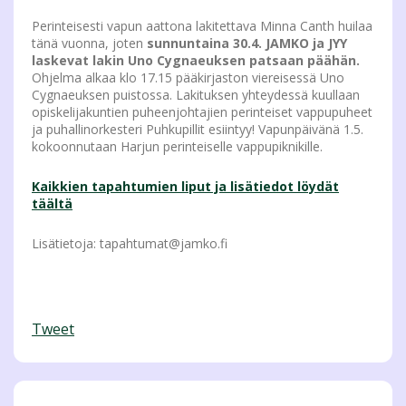
Perinteisesti vapun aattona lakitettava Minna Canth huilaa
tänä vuonna, joten
sunnuntaina 30.4. JAMKO ja JYY
laskevat lakin Uno Cygnaeuksen patsaan päähän.
Ohjelma alkaa klo 17.15 pääkirjaston viereisessä Uno
Cygnaeuksen puistossa. Lakituksen yhteydessä kuullaan
opiskelijakuntien puheenjohtajien perinteiset vappupuheet
ja puhallinorkesteri Puhkupillit esiintyy! Vapunpäivänä 1.5.
kokoonnutaan Harjun perinteiselle vappupiknikille.
Kaikkien tapahtumien liput ja lisätiedot löydät
täältä
Lisätietoja: tapahtumat@jamko.fi
Tweet