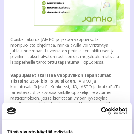
Opiskelijakunta JAMKO järjestää vappuviikolla
monipuolista ohjelmaa, minkä avulla voi virittäytyä
juhlatunnelmaan. Luvassa on perinteisen lakituksen ja
piknikin lisäksi hulvaton rastikierros, megaluokan sitsit ja
lapsiperheille tarkoitettu tapahtuma HopLopissa.
Vappujaiset starttaa vappuviikon tapahtumat
tiistaina 25.4. klo 15.00 alkaen.
JAMKO ja
koulutusalajärjestöt Konkurssi, JIO, JASTO ja MatkaRaTa
järjestävät yhteistyössä kaikille opiskelijoille avoimen
rastikierroksen, jossa kierretään ympäri Jyväskylää
suorittamassa hulvattomia rasteja. Vappujaisissa liikutaan
viiden hengen ryhmissä, voit kerätä joko oman joukkueesi
tai osallistua yksin, saat joukkueen lähtöalueella
Rajakadulla. Vappujaisten teemana on Suomen kesä!
Onpa kesävarustuksesi sitten lempikesähattusi tai
toppatakki! Ikinä et voi tietää mitä Suomen kesä tuo
Tämä sivusto käyttää evästeitä