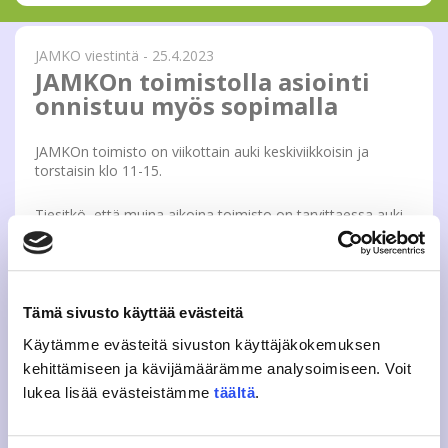
JAMKO viestintä - 25.4.2023
JAMKOn toimistolla asiointi
onnistuu myös sopimalla
JAMKOn toimisto on viikottain auki keskiviikkoisin ja
torstaisin klo 11-15.
Tiesitkö, että muina aikoina toimisto on tarvittaessa auki
sopimuksen mukaan? Jos et pääse säännöllisten
aukioloaikojemme puitteissa asioimaan toimistolla, ota
rohkeasti yhteyttä Jäsenpalvelun asiantuntijaamme!
Monet asiat on mahdollista hoitaa myös etänä,
esimerkiksi opiskelijakortin tai lukuvuositarran voi saada
Tämä sivusto käyttää evästeitä
myös postitse kotiin.
Käytämme evästeitä sivuston käyttäjäkokemuksen
kehittämiseen ja kävijämäärämme analysoimiseen. Voit
Kurkkaa ajantasaiset aukioloajat täältä
lukea lisää evästeistämme
täältä
.
Lisätietoja: jasenpalvelu (at) jamko.fi