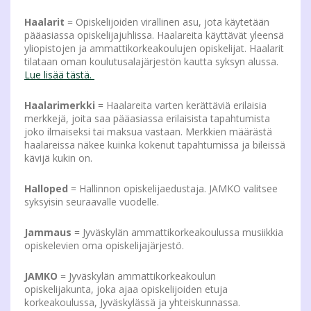
Haalarit
= Opiskelijoiden virallinen asu, jota käytetään
pääasiassa opiskelijajuhlissa. Haalareita käyttävät yleensä
yliopistojen ja ammattikorkeakoulujen opiskelijat. Haalarit
tilataan oman koulutusalajärjestön kautta syksyn alussa.
Lue lisää tästä.
Haalarimerkki
= Haalareita varten kerättäviä erilaisia
merkkejä, joita saa pääasiassa erilaisista tapahtumista
joko ilmaiseksi tai maksua vastaan. Merkkien määrästä
haalareissa näkee kuinka kokenut tapahtumissa ja bileissä
kävijä kukin on.
Halloped
= Hallinnon opiskelijaedustaja. JAMKO valitsee
syksyisin seuraavalle vuodelle.
Jammaus
= Jyväskylän ammattikorkeakoulussa musiikkia
opiskelevien oma opiskelijajärjestö.
JAMKO
= Jyväskylän ammattikorkeakoulun
opiskelijakunta, joka ajaa opiskelijoiden etuja
korkeakoulussa, Jyväskylässä ja yhteiskunnassa.