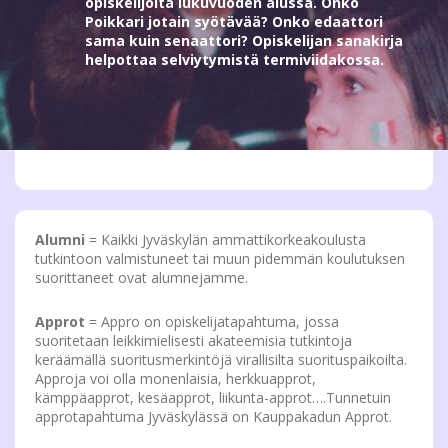
opiskelijoita lukuvuoden alussa. Onko
Poikkari jotain syötävää? Onko edaattori
sama kuin senaattori? Opiskelijan sanakirja
helpottaa selviytymistä termiviidakossa.
Alumni
= Kaikki Jyväskylän ammattikorkeakoulusta
tutkintoon valmistuneet tai muun pidemmän koulutuksen
suorittaneet ovat alumnejamme.
Approt
= Appro on opiskelijatapahtuma, jossa
suoritetaan leikkimielisesti akateemisia tutkintoja
keräämällä suoritusmerkintöjä virallisilta suorituspaikoilta.
Approja voi olla monenlaisia, herkkuapprot,
kämppäapprot, kesäapprot, liikunta-approt….Tunnetuin
approtapahtuma Jyväskylässä on Kauppakadun Approt.