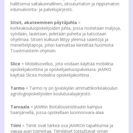
hallitsema valtakunnallinen, sitoutumaton ja riippumaton
edunvalvonta- ja palvelujärjestö.
Sitsit, akateeminen pöytäjuhla
=
korkeakouluopiskelijoiden juhla, jossa nostetaan maljoja,
syödään, lauletaan, pidetään puheita ja katsotaan
ohjelmaa. Sitsien kulkuun liittyy yleensä sääntöjä ja
menettelytapoja, joten kannattaa kiinnittää huomiota
Toastmasterin ohjeisiin.
Slice
= Mobiilisovellus, jota voidaan käyttää mobiilina
opiskelijakorttina ja opiskelijaetuuspalveluna. JAMKO
käyttää Slicea mobiilina opiskelijakorttina .
Tarmo
= Tarmo ry on Jyväskylän ammattikorkeakoulun
agrologiopiskelijoiden koulutusalajärjestö.
Tarvaala
= JAMKin Biotalousinstituutin kampus
Saarijärvellä, jossa opiskellaan luonnonvara-alaa.
Tiimi
= Tiimit ovat tärkeä osa JAMKOn tapahtumia ja
vapaa-ajan toimintaa. Tiimiläiset toteuttavat oman