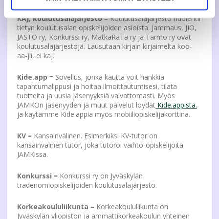
KAJ, koulutusalajärjestö
= Koulutusalajärjestö huolehtii
tietyn koulutusalan opiskelijoiden asioista. Jammaus, JIO,
JASTO ry, Konkurssi ry, MatkaRaTa ry ja Tarmo ry ovat
koulutusalajärjestöjä. Lausutaan kirjain kirjaimelta koo-
aa-jii, ei kaj.
Kide.app
= Sovellus, jonka kautta voit hankkia
tapahtumalippusi ja hoitaa ilmoittautumisesi, tilata
tuotteita ja uusia jäsenyyksiä vaivattomasti. Myös
JAMKOn jäsenyyden ja muut palvelut löydät
K
ide.appista.
ja käytämme Kide.appia myös mobiiliopiskelijakorttina.
KV
= Kansainvälinen. Esimerkiksi KV-tutor on
kansainvälinen tutor, joka tutoroi vaihto-opiskelijoita
JAMKissa.
Konkurssi
= Konkurssi ry on Jyväskylän
tradenomiopiskelijoiden koulutusalajärjestö.
Korkeakoululiikunta
= Korkeakoululiikunta on
Jyväskylän yliopiston ja ammattikorkeakoulun yhteinen