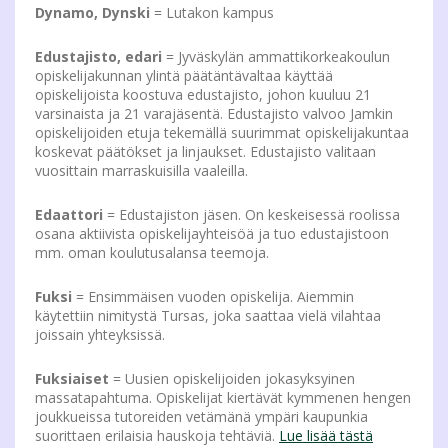
Dynamo, Dynski
= Lutakon kampus
Edustajisto, edari
= Jyväskylän ammattikorkeakoulun
opiskelijakunnan ylintä päätäntävaltaa käyttää
opiskelijoista koostuva edustajisto, johon kuuluu 21
varsinaista ja 21 varajäsentä. Edustajisto valvoo Jamkin
opiskelijoiden etuja tekemällä suurimmat opiskelijakuntaa
koskevat päätökset ja linjaukset. Edustajisto valitaan
vuosittain marraskuisilla vaaleilla.
Edaattori
= Edustajiston jäsen. On keskeisessä roolissa
osana aktiivista opiskelijayhteisöä ja tuo edustajistoon
mm. oman koulutusalansa teemoja.
Fuksi
= Ensimmäisen vuoden opiskelija. Aiemmin
käytettiin nimitystä Tursas, joka saattaa vielä vilahtaa
joissain yhteyksissä.
Fuksiaiset
= Uusien opiskelijoiden jokasyksyinen
massatapahtuma. Opiskelijat kiertävät kymmenen hengen
joukkueissa tutoreiden vetämänä ympäri kaupunkia
suorittaen erilaisia hauskoja tehtäviä.
Lue lisää tästä