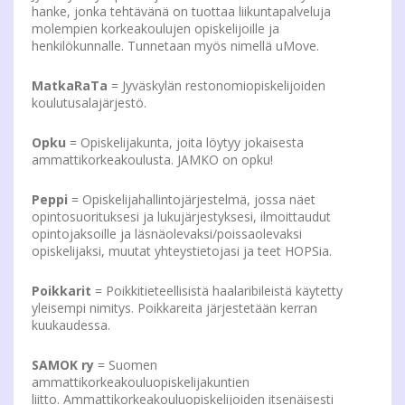
hanke, jonka tehtävänä on tuottaa liikuntapalveluja
molempien korkeakoulujen opiskelijoille ja
henkilökunnalle. Tunnetaan myös nimellä uMove.
MatkaRaTa
= Jyväskylän restonomiopiskelijoiden
koulutusalajärjestö.
Opku
= Opiskelijakunta, joita löytyy jokaisesta
ammattikorkeakoulusta. JAMKO on opku!
Peppi
= Opiskelijahallintojärjestelmä, jossa näet
opintosuorituksesi ja lukujärjestyksesi, ilmoittaudut
opintojaksoille ja läsnäolevaksi/poissaolevaksi
opiskelijaksi, muutat yhteystietojasi ja teet HOPSia.
Poikkarit
= Poikkitieteellisistä haalaribileistä käytetty
yleisempi nimitys. Poikkareita järjestetään kerran
kuukaudessa.
SAMOK ry
= Suomen
ammattikorkeakouluopiskelijakuntien
liitto.
Ammattikorkeakouluopiskelijoiden itsenäisesti