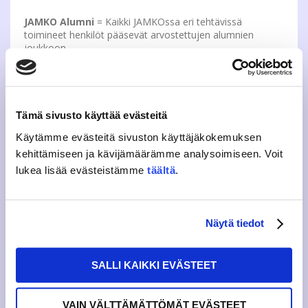
JAMKO Alumni
= Kaikki JAMKOssa eri tehtävissä
toimineet henkilöt pääsevät arvostettujen alumnien
joukkoon.
JAMKO Café
= ”Opiskelijan olohuone”. Rajakadun
kampuksella sijaitseva kahvila, opiskelijaystävällisine
hintoineen. JAMKO Caféssa järjestetään myös kaikenlaista
Tämä sivusto käyttää evästeitä
iltatoimintaa peli-illoista edustajiston iltakouluihin.
Käytämme evästeitä sivuston käyttäjäkokemuksen
JASTO
= Jyväskylän ammattikorkeakoulun sosiaali- ja
kehittämiseen ja kävijämäärämme analysoimiseen. Voit
terveysalan opiskelijat ry.
lukea lisää evästeistämme
täältä
.
JIO
= Jyväskylän InsinööriOpiskelijat JIO Ry. JIO on
Insinööriopiskelijaliiton(IOL) paikallisyhdistys.
Näytä tiedot
Jupinaviikot
= JAMKOn, koulutusalajärjestöjen ja JAMKin
yhteiset palauteviikot, joilla kerätään palautetta
opiskelijoilta.
SALLI KAIKKI EVÄSTEET
JYY
= Jyväskylän yliopiston ylioppilaskunta. JAMKOa
vastaava organisaatio yliopisto-opiskelijoille.
VAIN VÄLTTÄMÄTTÖMÄT EVÄSTEET