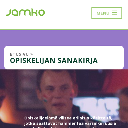
MENU
ETUSIVU
>
OPISKELIJAN SANAKIRJA
Opiskelijaelämä vilisee erilaisia käsitteitä,
jotka saattavat hämmentää varsinkin uusia