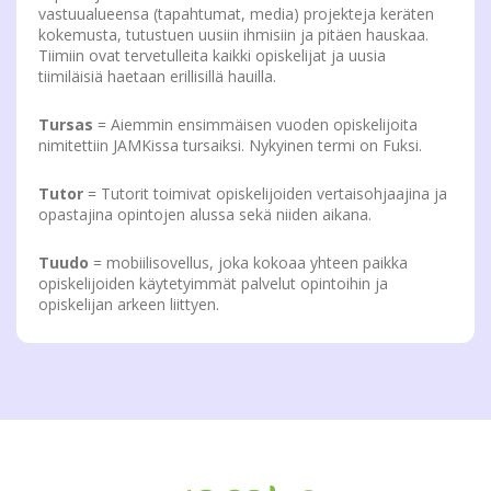
vastuualueensa (tapahtumat, media) projekteja keräten
kokemusta, tutustuen uusiin ihmisiin ja pitäen hauskaa.
Tiimiin ovat tervetulleita kaikki opiskelijat ja uusia
tiimiläisiä haetaan erillisillä hauilla.
Tursas
= Aiemmin ensimmäisen vuoden opiskelijoita
nimitettiin JAMKissa tursaiksi. Nykyinen termi on Fuksi.
Tutor
= Tutorit toimivat opiskelijoiden vertaisohjaajina ja
opastajina opintojen alussa sekä niiden aikana.
Tuudo
= mobiilisovellus, joka kokoaa yhteen paikka
opiskelijoiden käytetyimmät palvelut opintoihin ja
opiskelijan arkeen liittyen.