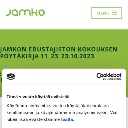
MENU
JAMKON EDUSTAJISTON KOKOUKSEN
PÖYTÄKIRJA 11_23_23.10.2023
23.11.2023
JAMKOn-edustajiston-kokouksen-poytakirja-
11_23_23.10.2023.pdf
Tämä sivusto käyttää evästeitä
Käytämme evästeitä sivuston käyttäjäkokemuksen
kehittämiseen ja kävijämäärämme analysoimiseen. Voit
lukea lisää evästeistämme
täältä
.