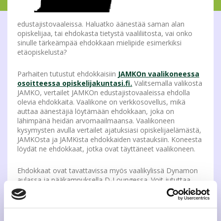
edustajistovaaleissa. Haluatko äänestää saman alan
opiskelijaa, tai ehdokasta tietystä vaaliliitosta, vai onko
sinulle tärkeämpää ehdokkaan mielipide esimerkiksi
etäopiskelusta?
Parhaiten tutustut ehdokkaisiin
JAMKOn vaalikoneessa
osoitteessa opiskelijakuntasi.fi.
Valitsemalla valikosta
JAMKO, vertailet JAMKOn edustajistovaaleissa ehdolla
olevia ehdokkaita. Vaalikone on verkkosovellus, mikä
auttaa äänestäjiä löytämään ehdokkaan, joka on
lähimpänä heidän arvomaailmaansa. Vaalikoneen
kysymysten avulla vertailet ajatuksiasi opiskelijaelämästä,
JAMKOsta ja JAMKista ehdokkaiden vastauksiin. Koneesta
löydät ne ehdokkaat, jotka ovat täyttäneet vaalikoneen.
Ehdokkaat ovat tavattavissa myös vaalikylissä Dynamon
aulassa ja pääkampuksella D-Loungessa. Voit jututtaa
mm. vaaliliittojen edustajia heidän näkemyksistään ja siitä
kuinka he edistäisivät opiskelijoiden asioita JAMKOssa.
Vaalikylät järjestetään Dynamolla 31.10. klo 11.00 – 12.30
ja rajakadulla 6.11. klo 12.00 – 14.00