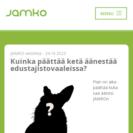
MENU
JAMKO viestintä - 24.10.2023
Kuinka päättää ketä äänestää
edustajistovaaleissa?
Pian on aika
päättää kuka
saa äänesi
JAMKOn