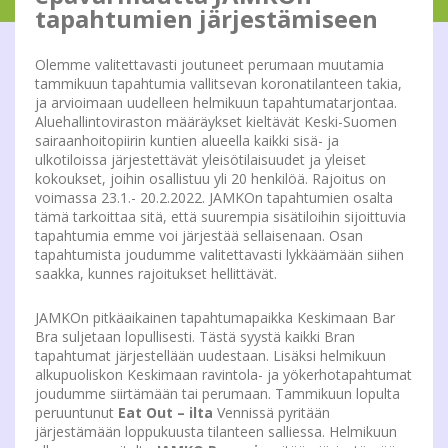
tapahtumien järjestämiseen
Olemme valitettavasti joutuneet perumaan muutamia
tammikuun tapahtumia vallitsevan koronatilanteen takia,
ja arvioimaan uudelleen helmikuun tapahtumatarjontaa.
Aluehallintoviraston määräykset kieltävät Keski-Suomen
sairaanhoitopiirin kuntien alueella kaikki sisä- ja
ulkotiloissa järjestettävät yleisötilaisuudet ja yleiset
kokoukset, joihin osallistuu yli 20 henkilöä. Rajoitus on
voimassa 23.1.- 20.2.2022. JAMKOn tapahtumien osalta
tämä tarkoittaa sitä, että suurempia sisätiloihin sijoittuvia
tapahtumia emme voi järjestää sellaisenaan. Osan
tapahtumista joudumme valitettavasti lykkäämään siihen
saakka, kunnes rajoitukset hellittävät.
JAMKOn pitkäaikainen tapahtumapaikka Keskimaan Bar
Bra suljetaan lopullisesti. Tästä syystä kaikki Bran
tapahtumat järjestellään uudestaan. Lisäksi helmikuun
alkupuoliskon Keskimaan ravintola- ja yökerhotapahtumat
joudumme siirtämään tai perumaan. Tammikuun lopulta
peruuntunut
Eat Out – ilta
Vennissä pyritään
järjestämään loppukuusta tilanteen salliessa. Helmikuun