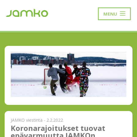
MENU
JAMKO viestintä - 2.2.2022
Koronarajoitukset tuovat
epävarmuutta JAMKOn