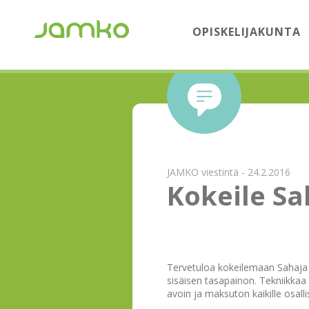
OPISKELIJAKUNTA
JAMKO viestintä - 24.2.2016
Kokeile Sa
Tervetuloa kokeilemaan Sahaja 
sisäisen tasapainon. Tekniikkaa
avoin ja maksuton kaikille osall