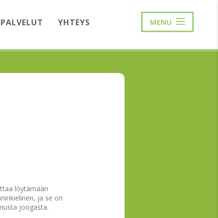
PALVELUT
YHTEYS
MENU
uttaa löytämään
inkielinen, ja se on
emusta joogasta.