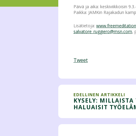
Päivä ja aika: keskiviikkoisin 9.3.
Paikka: JAMKin Rajakadun kampu
Lisätietoja:
www.freemeditatio
salvatore_ruggiero@msn.com
, 
Tweet
EDELLINEN ARTIKKELI
KYSELY: MILLAISTA
HALUAISIT TYÖELÄ