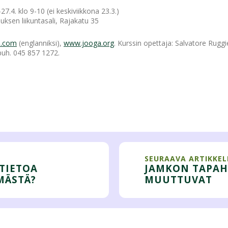
-27.4. klo 9-10 (ei keskiviikkona 23.3.)
ksen liikuntasali, Rajakatu 35
n.com
(englanniksi),
www.jooga.org
. Kurssin opettaja: Salvatore Ruggi
puh. 045 857 1272.
SEURAAVA ARTIKKEL
 TIETOA
JAMKON TAPA
MÄSTÄ?
MUUTTUVAT