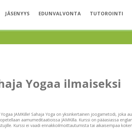
JÄSENYYS
EDUNVALVONTA
TUTOROINTI
haja Yogaa ilmaiseksi
Yogaa JAMKille! Sahaja Yoga on yksinkertainen joogametodi, joka a
 opetellaan aamumeditaatioissa JAMKilla. Kurssi on pääasiassa englann
istujille. Kurssi ei vaadi ennakkoilmoittautumista tai aikaisempaa kok