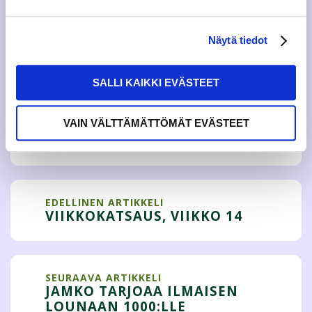
toiminnanjohtaja@jamko.fi
Antti Paunonen
Näytä tiedot
Hallituksen puheenjohtaja
044 321 1500
puheenjohtaja@jamko.fi
SALLI KAIKKI EVÄSTEET
VAIN VÄLTTÄMÄTTÖMÄT EVÄSTEET
Tweet
EDELLINEN ARTIKKELI
VIIKKOKATSAUS, VIIKKO 14
SEURAAVA ARTIKKELI
JAMKO TARJOAA ILMAISEN
LOUNAAN 1000:LLE