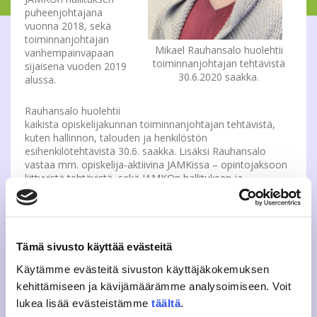
puheenjohtajana
vuonna 2018, sekä
toiminnanjohtajan
Mikael Rauhansalo huolehtii
vanhempainvapaan
toiminnanjohtajan tehtävistä
sijaisena vuoden 2019
30.6.2020 saakka.
alussa.
Rauhansalo huolehtii
kaikista opiskelijakunnan toiminnanjohtajan tehtävistä,
kuten hallinnon, talouden ja henkilöstön
esihenkilötehtävistä 30.6. saakka. Lisäksi Rauhansalo
vastaa mm. opiskelija-aktiivina JAMKissa – opintojaksoon
liittyvistä tehtävistä, sekä JAMKOn hallituksen ja
edustajiston tukemisesta tehtävissään. Lomakaudella
heinäkuussa yhteydenotot tarvittaessa hallituksen
puheenjohtaja Antti Paunoselle.
Tämä sivusto käyttää evästeitä
Lisätiedot
Käytämme evästeitä sivuston käyttäjäkokemuksen
Mikael Rauhansalo
kehittämiseen ja kävijämäärämme analysoimiseen. Voit
vt. toiminnanjohtaja
lukea lisää evästeistämme
täältä
.
044 321 1600