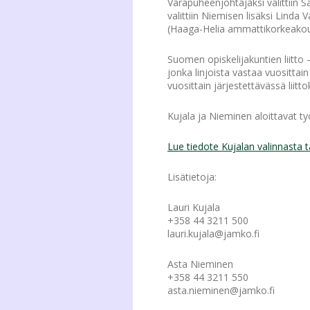
Varapuheenjohtajaksi valittiin
valittiin Niemisen lisäksi Lind
(Haaga-Helia ammattikorkeakoul
Suomen opiskelijakuntien liitto
jonka linjoista vastaa vuosittain
vuosittain järjestettävässä liit
Kujala ja Nieminen aloittavat 
Lue tiedote Kujalan valinnasta 
Lisätietoja:
Lauri Kujala
+358 44 3211 500
lauri.kujala@jamko.fi
Asta Nieminen
+358 44 3211 550
asta.nieminen@jamko.fi