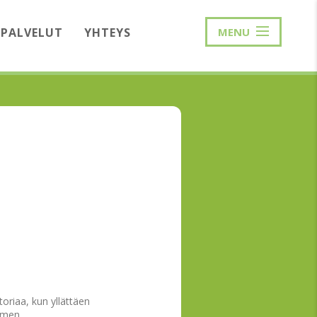
PALVELUT
YHTEYS
MENU
oriaa, kun yllättäen
uomen