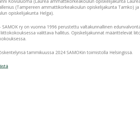
 Sanni Koivuluoma (Laurea ammattikorkeakoulun opiskelijakunta Laure
a Vallenius (Tampereen ammattikorkeakoulun opiskelijakunta Tamko) ja 
un opiskelijakunta Helga).
 – SAMOK ry on vuonna 1996 perustettu valtakunnallinen edunvalvonta-
 liittokokouksessa valittava hallitus. Opiskelijakunnat määrittelevät lii
tokokouksessa.
työskentelynsä tammikuussa 2024 SAMOKin toimistolla Helsingissä.
tästä