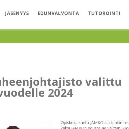
JÄSENYYS
EDUNVALVONTA
TUTOROINTI
eenjohtajisto valittu
vuodelle 2024
Opiskelijakunta JAMKOssa tehtiin hist
kaksi JAMKOn edustajaa valittiin S