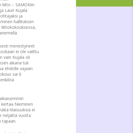
 liitto – SAMOKiin
a Lauri Kujala
ohtajaksi ja
minen hallituksen
 liittokokouksessa,
aniemellä.
sesti menestyneet
skaan ei ole valittu
 vain Kujala oli
sen aikana tuli
ua ehdolle vajaan
okous sai 6
henkilöä
o aikaisemmin
,” kertaa Nieminen
äitä tilaisuuksia ei
 neljättä vuotta
n tapaan.