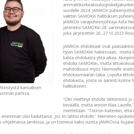
ammattikorkeakouluopiskelijakuntien
vuodelle 2024. JAMKOn puheenjohtaj
valittiin SAMOKin hallituksen puheenj
JAMKOn varapuheenjohtaja Asta Nie
jäseneksi SAMOKin 28. varsinaisessa
joka järjestettiin 26.-27.10.2023 Rov
JAMKOn ehdokkaat ovat pääsääntöi
hyvin SAMOKiin hakiessaan, mutta ko
kahta ehdokasta yhtä aikaa. Alunperin
ehdolla SAMOKiin, mutta liittokokouk
mahdollisuus myös Niemiselle asett
ehdokasmäärän takia. Lopulta liittok
ehdokasta, joista se äänesti kolme 
hallitukseen.
yhteistyötä kansallisen
lvonnan parissa.
“Olin miettinyt ehdolle lähtemistä j
keväällä, mutta annoin tilaa Laurille
mietteitään. “Totesin kuitenkin, että n
enemmän olisi kaduttanut, jos en lähtisi ehdolle.“ Nieminen opiskelee
-ohjelmassa Jamkissa, ja on toiminut kaksi vuotta JAMKOssa Kujala