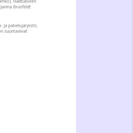
amko). Hallitukseen
Janina Brunfeldt
 ja palvelujärjestö,
ton suuntaviivat