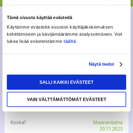
Syyskokous maanantaina 20.11. klo 17 JAMKO Caféssa.
Esityslista
Tämä sivusto käyttää evästeitä
Käytämme evästeitä sivuston käyttäjäkokemuksen
Tilaisuus on avoin kaikille JAMKOn jäsenille.
kehittämiseen ja kävijämäärämme analysoimiseen. Voit
Lisätietoja epj@jamko.fi
lukea lisää evästeistämme
täältä
.
Näytä tiedot
Tweet
SALLI KAIKKI EVÄSTEET
INFO
VAIN VÄLTTÄMÄTTÖMÄT EVÄSTEET
Missä?
JAMKO Café
Koska?
Maanantaina
20.11.2023