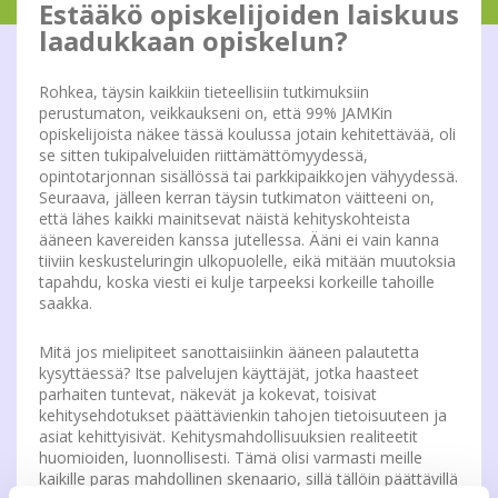
Estääkö opiskelijoiden laiskuus
laadukkaan opiskelun?
Rohkea, täysin kaikkiin tieteellisiin tutkimuksiin
perustumaton, veikkaukseni on, että 99% JAMKin
opiskelijoista näkee tässä koulussa jotain kehitettävää, oli
se sitten tukipalveluiden riittämättömyydessä,
opintotarjonnan sisällössä tai parkkipaikkojen vähyydessä.
Seuraava, jälleen kerran täysin tutkimaton väitteeni on,
että lähes kaikki mainitsevat näistä kehityskohteista
ääneen kavereiden kanssa jutellessa. Ääni ei vain kanna
tiiviin keskusteluringin ulkopuolelle, eikä mitään muutoksia
tapahdu, koska viesti ei kulje tarpeeksi korkeille tahoille
saakka.
Mitä jos mielipiteet sanottaisiinkin ääneen palautetta
kysyttäessä? Itse palvelujen käyttäjät, jotka haasteet
parhaiten tuntevat, näkevät ja kokevat, toisivat
kehitysehdotukset päättävienkin tahojen tietoisuuteen ja
asiat kehittyisivät. Kehitysmahdollisuuksien realiteetit
huomioiden, luonnollisesti. Tämä olisi varmasti meille
kaikille paras mahdollinen skenaario, sillä tällöin päättävillä