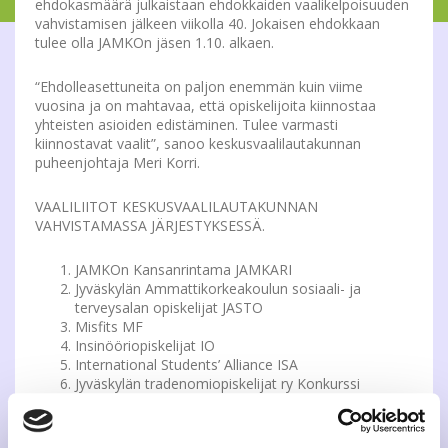
ehdokasmäärä julkaistaan ehdokkaiden vaalikelpoisuuden
vahvistamisen jälkeen viikolla 40. Jokaisen ehdokkaan
tulee olla JAMKOn jäsen 1.10. alkaen.
“Ehdolleasettuneita on paljon enemmän kuin viime
vuosina ja on mahtavaa, että opiskelijoita kiinnostaa
yhteisten asioiden edistäminen. Tulee varmasti
kiinnostavat vaalit”, sanoo keskusvaalilautakunnan
puheenjohtaja Meri Korri.
VAALILIITOT KESKUSVAALILAUTAKUNNAN
VAHVISTAMASSA JÄRJESTYKSESSÄ.
JAMKOn Kansanrintama JAMKARI
Jyväskylän Ammattikorkeakoulun sosiaali- ja
terveysalan opiskelijat JASTO
Misfits MF
Insinööriopiskelijat IO
International Students’ Alliance ISA
Jyväskylän tradenomiopiskelijat ry Konkurssi
Restonomiopiskelijat RES
Opiskelevat kokoomuslaiset KOK