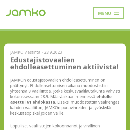
MENU
JAMKO viestintä - 28.9.2023
Edustajistovaalien
ehdolleasettuminen aktiivista!
JAMKOn edustajistovaalien ehdolleasettuminen on
päättynyt. Ehdolleasettumisen aikana muodostettiin
yhteensä 8 vaaliliittoa, jotka keskusvaalilautakunta vahvisti
kokouksessaan 28.9. Määräaikaan mennessä
ehdolle
asettui 61 ehdokasta
. Lisäksi muodostettiin vaalirengas
kahden vaaliliiton, JAMKOn punavihreiden ja Jyväskylän
keskustaopiskelijoiden välille.
Lopulliset vaalilistojen kokoonpanot ja virallinen