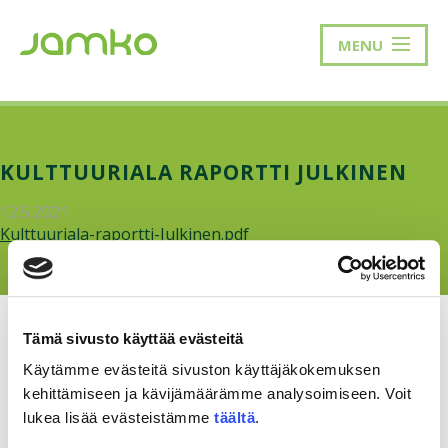
MENU
KULTTUURIALA RAPORTTI JULKINEN
12.5.2021
Kulttuuriala-raportti-Julkinen.pdf
Tämä sivusto käyttää evästeitä
Käytämme evästeitä sivuston käyttäjäkokemuksen
kehittämiseen ja kävijämäärämme analysoimiseen. Voit
RAKKAUDELLA,
MEOM
lukea lisää evästeistämme
täältä
.