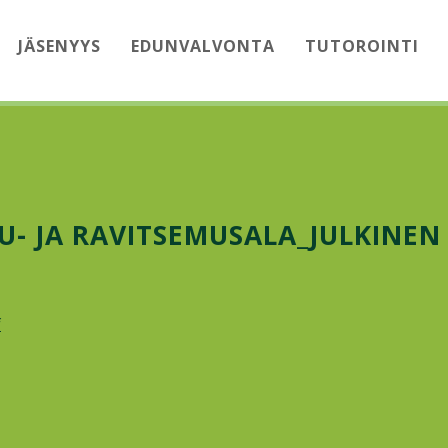
JÄSENYYS
EDUNVALVONTA
TUTOROINTI
U- JA RAVITSEMUSALA_JULKINEN
f