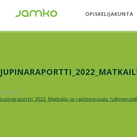
OPISKELIJAKUNTA
JUPINARAPORTTI_2022_MATKAIL
30.5.2022
Jupinaraportti_2022_Matkailu-ja-ravitsemusala_Julkinen.pd