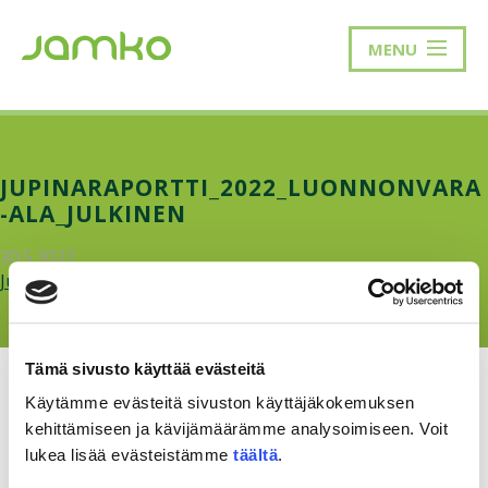
MENU
JUPINARAPORTTI_2022_LUONNONVARA
-ALA_JULKINEN
30.5.2022
Jupinaraportti_2022_Luonnonvara-ala_Julkinen.pdf
Tämä sivusto käyttää evästeitä
Käytämme evästeitä sivuston käyttäjäkokemuksen
kehittämiseen ja kävijämäärämme analysoimiseen. Voit
lukea lisää evästeistämme
täältä
.
RAKKAUDELLA,
MEOM