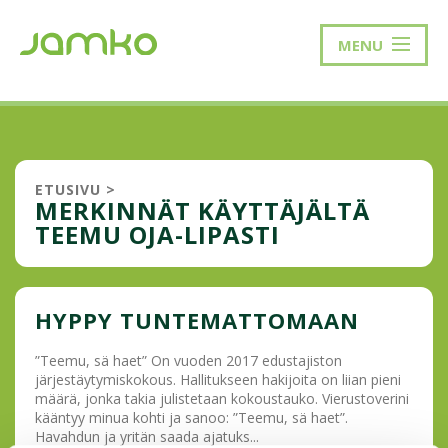
MENU
ETUSIVU
>
MERKINNÄT KÄYTTÄJÄLTÄ
TEEMU OJA-LIPASTI
HYPPY TUNTEMATTOMAAN
”Teemu, sä haet” On vuoden 2017 edustajiston
järjestäytymiskokous. Hallitukseen hakijoita on liian pieni
määrä, jonka takia julistetaan kokoustauko. Vierustoverini
kääntyy minua kohti ja sanoo: ”Teemu, sä haet”.
Havahdun ja yritän saada ajatuks...