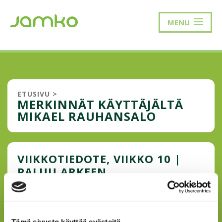
MENU
ETUSIVU
>
MERKINNÄT KÄYTTÄJÄLTÄ
MIKAEL RAUHANSALO
VIIKKOTIEDOTE, VIIKKO 10 |
PALUU ARKEEN
KONTAKTIVAPAAN JÄLKEEN
JAMKON UUTISIA ********************* Vaikuta
joukkoliikenteeseen Kevään pidetty uutuus; JAMKOBum!
Tämä sivusto käyttää evästeitä