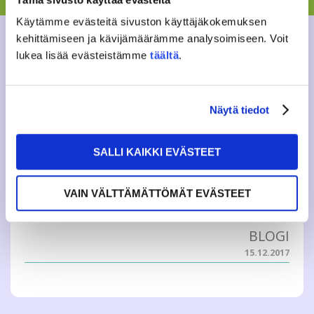
huomenna Freetimessä Kaikille avoin
tapahtumajärjestämisen koulutus Sano se ääneen –
Käytämme evästeitä sivuston käyttäjäkokemuksen
Jupinaviikot tulevat taas JAMKO Tiistaiklubi L...
kehittämiseen ja kävijämäärämme analysoimiseen. Voit
lukea lisää evästeistämme
täältä
.
AJANKOHTAISTA
,
YLEINEN
7.3.2018
Näytä tiedot
VARASLÄHTÖ VUOTEEN 2018
Hyvä lukija. Mitä sinulle kuuluu? Minä olen juuri
SALLI KAIKKI EVÄSTEET
palaamassa Helsingistä Jyväskylään, joka on ilmeisesti
poissaoloni aikana muuttunut talven ihmemaaksi. Hyvä
niin! Kirjoitan tätä tekstiä kertoakseni vähän kuka minä
VAIN VÄLTTÄMÄTTÖMÄT EVÄSTEET
olen ja mitä teen ensi vuonna. T...
BLOGI
15.12.2017