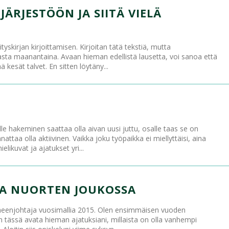
ÄRJESTÖÖN JA SIITÄ VIELÄ
yskirjan kirjoittamisen. Kirjoitan tätä tekstiä, mutta
sta maanantaina. Avaan hieman edellistä lausetta, voi sanoa että
 kesät talvet. En sitten löytäny...
le hakeminen saattaa olla aivan uusi juttu, osalle taas se on
ttaa olla aktiivinen. Vaikka joku työpaikka ei miellyttäisi, aina
ikuvat ja ajatukset yri...
A NUORTEN JOUKOSSA
heenjohtaja vuosimallia 2015. Olen ensimmäisen vuoden
lin tässä avata hieman ajatuksiani, millaista on olla vanhempi