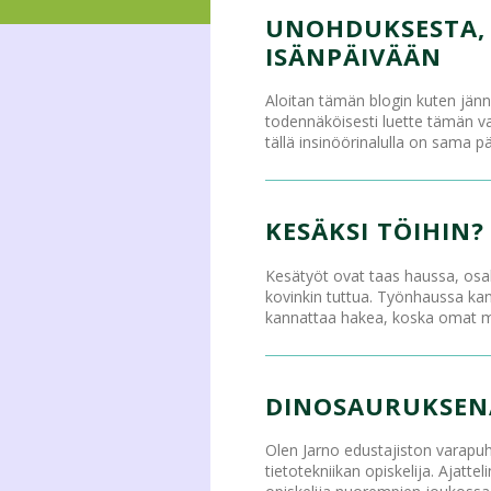
UNOHDUKSESTA, J
ISÄNPÄIVÄÄN
Aloitan tämän blogin kuten jännit
todennäköisesti luette tämän va
tällä insinöörinalulla on sama pää
KESÄKSI TÖIHIN?
Kesätyöt ovat taas haussa, osal
kovinkin tuttua. Työnhaussa kanna
kannattaa hakea, koska omat miel
DINOSAURUKSEN
Olen Jarno edustajiston varapu
tietotekniikan opiskelija. Ajatte