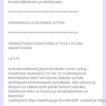
koasin-hallitukseen-ja-edufuturaan/
*************************************
KORKEAKOULULIIKUNNAN UUTISIA
*************************************
KIINNOSTAAKO SISÄPYÖRÄILY? TULE CYCLING
MARATHONIIN
La 5.10.
Korkeakoululiikunta järjestää kahden tunnin cycling -
marathonin lauantaina 5.10. klo 12-14 yhteistyössä
liikuntakeskus Klub1:sen kanssa. Mukaan voi tulla
aloittelijasta kokeneempaan pyöräilijään, sillä vastusta ja
tempoa voi säätää oman päivän kunnon sopivaksi.
Marathonin hinta on 8 euroa ja ilmoittautuminen on
käynnissä
osoitteessa: https://webshop.jyu.fi/node/4299 Lisätietoja: h