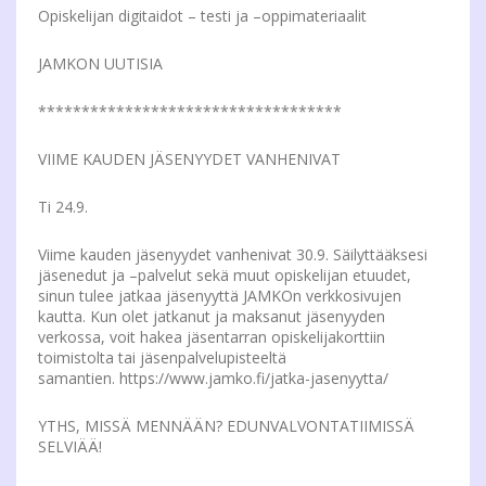
Opiskelijan digitaidot – testi ja –oppimateriaalit
JAMKON UUTISIA
***********************************
VIIME KAUDEN JÄSENYYDET VANHENIVAT
Ti 24.9.
Viime kauden jäsenyydet vanhenivat 30.9. Säilyttääksesi
jäsenedut ja –palvelut sekä muut opiskelijan etuudet,
sinun tulee jatkaa jäsenyyttä JAMKOn verkkosivujen
kautta. Kun olet jatkanut ja maksanut jäsenyyden
verkossa, voit hakea jäsentarran opiskelijakorttiin
toimistolta tai jäsenpalvelupisteeltä
samantien. https://www.jamko.fi/jatka-jasenyytta/
YTHS, MISSÄ MENNÄÄN? EDUNVALVONTATIIMISSÄ
SELVIÄÄ!