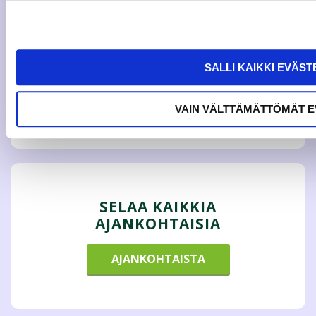
SEURAAVA ARTIKKELI
VIIKKOTIEDOTE, VIIKKO 41 |
SALLI KAIKKI EVÄST
REISSAATKO
KONTAKTIVAPAALLA?
TARKISTA, ETTÄ JÄSENYYTESI
VAIN VÄLTTÄMÄTTÖMÄT E
ON VOIMASSA?
SELAA KAIKKIA
AJANKOHTAISIA
AJANKOHTAISTA