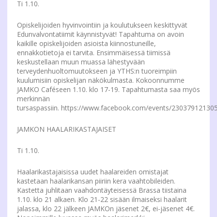
Ti 1.10.
Opiskelijoiden hyvinvointiin ja koulutukseen keskittyvät
Edunvalvontatiimit käynnistyvät! Tapahtuma on avoin
kaikille opiskelijoiden asioista kiinnostuneille,
ennakkotietoja ei tarvita. Ensimmäisessä tiimissä
keskustellaan muun muassa lähestyvään
terveydenhuoltomuutokseen ja YTHS:n tuoreimpiin
kuulumisiin opiskelijan näkökulmasta. Kokoonnumme
JAMKO Caféseen 1.10. klo 17-19. Tapahtumasta saa myös
merkinnän
tursaspassiin. https://www.facebook.com/events/23037912130
JAMKON HAALARIKASTAJAISET
Ti 1.10.
Haalarikastajaisissa uudet haalareiden omistajat
kastetaan haalarikansan piiriin kera vaahtobileiden.
Kastetta juhlitaan vaahdontäyteisessä Brassa tiistaina
1.10. klo 21 alkaen. Klo 21-22 sisään ilmaiseksi haalarit
jalassa, klo 22 jälkeen JAMKOn jäsenet 2€, ei-jäsenet 4€.