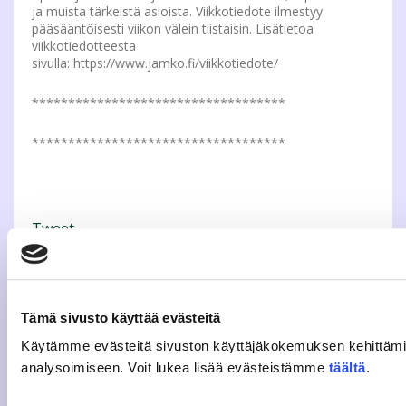
ja muista tärkeistä asioista. Viikkotiedote ilmestyy
pääsääntöisesti viikon välein tiistaisin. Lisätietoa
viikkotiedotteesta
sivulla: https://www.jamko.fi/viikkotiedote/
***********************************
***********************************
Tweet
EDELLINEN ARTIKKELI
Tämä sivusto käyttää evästeitä
HAUSSA
OPISKELIJAEDUSTAJAT
Käytämme evästeitä sivuston käyttäjäkokemuksen kehittäm
KOASIN HALLITUKSEEN JA
analysoimiseen. Voit lukea lisää evästeistämme
täältä
.
EDUFUTURAAN!