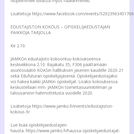
Nopeimmille luvassa myös haalarimerkki.
Lisätietoja https://www.facebook.com/events/52923963451706
EDUSTAJISTON KOKOUS – OPISKELIJAEDUSTAJAN
PAIKKOJA TARJOLLA
Ke 2.10.
JAMKOn edustajisto kokoontuu kokoukseensa
keskiviikkona 2.10. Rajakatu 35, F306 päättämään
asuntosäätiö KOASin hallituksen jäsenen kaudelle 2020-21
sekä Edufuturan opiskelijajäseniä. Opiskelijaedustajaksi
voi hakea kaikki JAMKin opiskelijat. Lisäksi kokouksessa
keskustellaan mm. JAMKOn toimintasuunnitelman ja
talousarvion hahmottelusta vuodelle 2020.
Lisätietoja https://www.jamko.fi/events/edustajiston-
kokous-9/
Lue lisää opiskelijaedustajien
hausta: https://www.jamko.fi/haussa-opiskelijaedustajat-