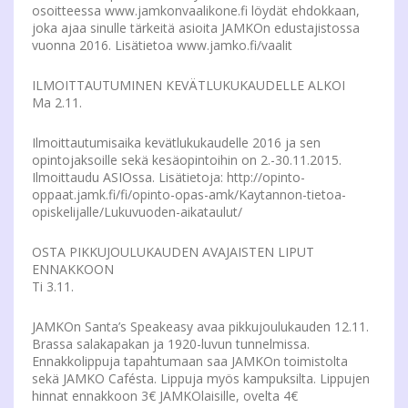
osoitteessa www.jamkonvaalikone.fi löydät ehdokkaan,
joka ajaa sinulle tärkeitä asioita JAMKOn edustajistossa
vuonna 2016. Lisätietoa www.jamko.fi/vaalit
ILMOITTAUTUMINEN KEVÄTLUKUKAUDELLE ALKOI
Ma 2.11.
Ilmoittautumisaika kevätlukukaudelle 2016 ja sen
opintojaksoille sekä kesäopintoihin on 2.-30.11.2015.
Ilmoittaudu ASIOssa. Lisätietoja: http://opinto-
oppaat.jamk.fi/fi/opinto-opas-amk/Kaytannon-tietoa-
opiskelijalle/Lukuvuoden-aikataulut/
OSTA PIKKUJOULUKAUDEN AVAJAISTEN LIPUT
ENNAKKOON
Ti 3.11.
JAMKOn Santa’s Speakeasy avaa pikkujoulukauden 12.11.
Brassa salakapakan ja 1920-luvun tunnelmissa.
Ennakkolippuja tapahtumaan saa JAMKOn toimistolta
sekä JAMKO Cafésta. Lippuja myös kampuksilta. Lippujen
hinnat ennakkoon 3€ JAMKOlaisille, ovelta 4€