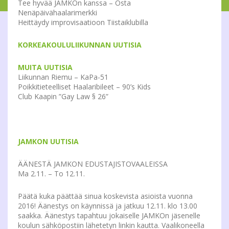
Tee hyvää JAMKOn kanssa – Osta
Nenäpäivähaalarimerkki
Heittäydy improvisaatioon Tiistaiklubilla
KORKEAKOULULIIKUNNAN UUTISIA
MUITA UUTISIA
Liikunnan Riemu – KaPa-51
Poikkitieteelliset Haalaribileet – 90’s Kids
Club Kaapin ”Gay Law § 26”
JAMKON UUTISIA
ÄÄNESTÄ JAMKON EDUSTAJISTOVAALEISSA
Ma 2.11. – To 12.11.
Päätä kuka päättää sinua koskevista asioista vuonna
2016! Äänestys on käynnissä ja jatkuu 12.11. klo 13.00
saakka. Äänestys tapahtuu jokaiselle JAMKOn jäsenelle
koulun sähköpostiin lähetetyn linkin kautta. Vaalikoneella