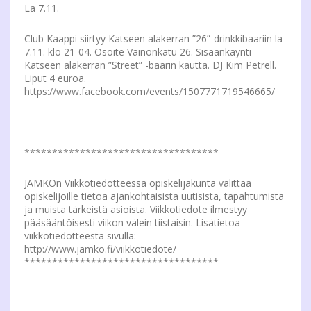
La 7.11.
Club Kaappi siirtyy Katseen alakerran ”26”-drinkkibaariin la
7.11. klo 21-04. Osoite Väinönkatu 26. Sisäänkäynti
Katseen alakerran ”Street” -baarin kautta. DJ Kim Petrell.
Liput 4 euroa.
https://www.facebook.com/events/1507771719546665/
***********************************
JAMKOn Viikkotiedotteessa opiskelijakunta välittää
opiskelijoille tietoa ajankohtaisista uutisista, tapahtumista
ja muista tärkeistä asioista. Viikkotiedote ilmestyy
pääsääntöisesti viikon välein tiistaisin. Lisätietoa
viikkotiedotteesta sivulla:
http://www.jamko.fi/viikkotiedote/
***********************************