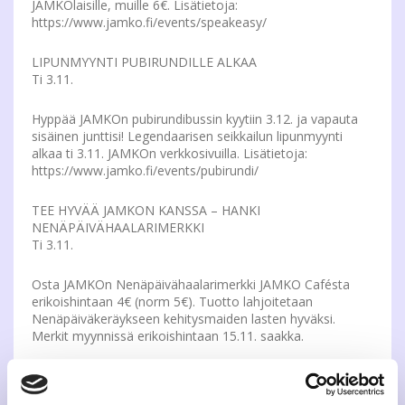
JAMKOlaisille, muille 6€. Lisätietoja:
https://www.jamko.fi/events/speakeasy/
LIPUNMYYNTI PUBIRUNDILLE ALKAA
Ti 3.11.
Hyppää JAMKOn pubirundibussin kyytiin 3.12. ja vapauta
sisäinen junttisi! Legendaarisen seikkailun lipunmyynti
alkaa ti 3.11. JAMKOn verkkosivuilla. Lisätietoja:
https://www.jamko.fi/events/pubirundi/
TEE HYVÄÄ JAMKON KANSSA – HANKI
NENÄPÄIVÄHAALARIMERKKI
Ti 3.11.
Osta JAMKOn Nenäpäivähaalarimerkki JAMKO Cafésta
erikoishintaan 4€ (norm 5€). Tuotto lahjoitetaan
Nenäpäiväkeräykseen kehitysmaiden lasten hyväksi.
Merkit myynnissä erikoishintaan 15.11. saakka.
HEITTÄYDY IMPROVISAATIOON TIISTAIKLUBILLA
Ti 10.11.