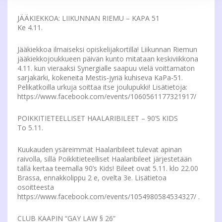
JÄÄKIEKKOA: LIIKUNNAN RIEMU – KAPA 51
Ke 4.11.
Jääkiekkoa ilmaiseksi opiskelijakortilla! Liikunnan Riemun
jääkiekkojoukkueen päivän kunto mitataan keskiviikkona
4.11. kun vieraaksi Synergialle saapuu vielä voittamaton
sarjakärki, kokeneita Mestis-jyriä kuhiseva KaPa-51.
Pelikatkoilla urkuja soittaa itse joulupukki! Lisätietoja:
https://www.facebook.com/events/1060561177321917/
POIKKITIETEELLISET HAALARIBILEET – 90’S KIDS
To 5.11.
Kuukauden ysäreimmät Haalaribileet tulevat apinan
raivolla, sillä Poikkitieteelliset Haalaribileet järjestetään
tällä kertaa teemalla 90’s Kids! Bileet ovat 5.11. klo 22.00
Brassa, ennakkolippu 2 e, ovelta 3e. Lisätietoa
osoitteesta
https://www.facebook.com/events/1054980584534327/ .
CLUB KAAPIN “GAY LAW § 26”