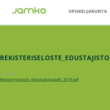
OPISKELIJAKUNTA
REKISTERISELOSTE_EDUSTAJISTO
3.9.2019
Rekisteriseloste_edustajistovaalit_2019.pdf