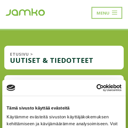
MENU
ETUSIVU
>
UUTISET & TIEDOTTEET
Tämä on esimerkkisivu. Se eroaa artikkelista siten, että se
pysyy paikallaan ja näkyy sivustosi navigointivalikossa
(useimmissa teemoissa). Useimmat aloittavat Tietoja-
sivulla, joka esittelee sivuston kirjoittajan mahdollisille
lukijoille, esimerkiksi näin:
Tämä sivusto käyttää evästeitä
Käytämme evästeitä sivuston käyttäjäkokemuksen
Moro! Päivisin jaan postia, iltaisin olen
menestyvä stand-up-koomikko. Tämä on
kehittämiseen ja kävijämäärämme analysoimiseen. Voit