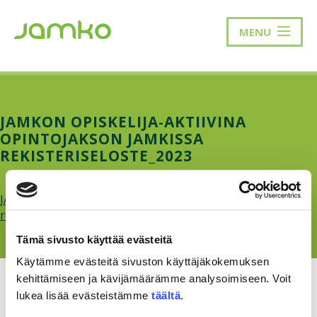
MENU
JAMKON OPISKELIJA-AKTIIVINA
OPINTOJAKSON JAMKISSA
REKISTERISELOSTE_2023
13.6.2023
JAMKOn-opiskelija-aktiivina-opintojakson-JAMKissa-
rekisteriseloste_2023.pdf
Tämä sivusto käyttää evästeitä
Käytämme evästeitä sivuston käyttäjäkokemuksen
kehittämiseen ja kävijämäärämme analysoimiseen. Voit
lukea lisää evästeistämme
täältä
.