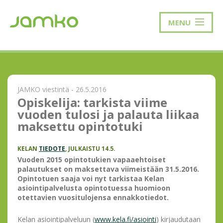
MENU
JAMKO viestintä - 26.5.2016
Opiskelija: tarkista viime
vuoden tulosi ja palauta liikaa
maksettu opintotuki
KELAN
TIEDOTE
, JULKAISTU 14.5.
Vuoden 2015 opintotukien vapaaehtoiset
palautukset on maksettava viimeistään 31.5.2016.
Opintotuen saaja voi nyt tarkistaa Kelan
asiointipalvelusta opintotuessa huomioon
otettavien vuositulojensa ennakkotiedot.
Kelan asiointipalveluun (
www.kela.fi/asiointi
) kirjaudutaan