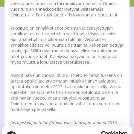
verkkopankkitunnuksilla tai mobiilivarmenteella. Omien
vuositulojen ennakkotiedot löytyvät valitsemalla
Opintotuki > Tukikuukaudet > Tulovalvonta > Vuositulot.
Vuositulojen ennakkotiedot perustuvat esitäytettyjen
veroilmoitusten tulotietoihin sekä käytettävissä oleviin
apurahatietoihin ja ulkomaan tuloihin. Verotuksen
ennakkotiedoista voi puuttua osittain tai kokonaan tiettyjä
tulolajeja. Näitä ovat muun muassa elinkeinotoiminnan
tulot ja vuokratulot. Kyselyssä näkyvän tulon määrä voi
myös muuttua lopullisessa verotuksessa.
Asiointipalvelun vuositulot-sivun tietojen tarkoituksena on
auttaa opiskelijaa arvioimaan, pitääkö hänen palauttaa
opintotukea vuodelta 2015. Lain mukaan opiskelija vastaa
kuitenkin itse siitä, että hän arvioi vuositulonsa oikein ja
että hänen vuositulonsa eivät ylitä vuositulorajaa.
Opintotuen tulovalvonta tehdään vahvistetun verotuksen
tulotietojen perusteella.
Jos opiskelijan tulot ylittivät vuositulorajan vuonna 2015,
hän voi vapaaehtoisesti palauttaa liikaa maksetut
opintorahat ja asumislisät toukokuun loppuun mennessä.