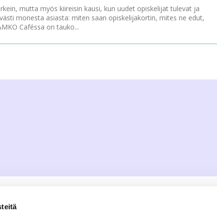
kein, mutta myös kiireisin kausi, kun uudet opiskelijat tulevat ja
sti monesta asiasta: miten saan opiskelijakortin, mites ne edut,
 JAMKO Caféssa on tauko...
teitä