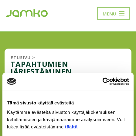
MENU
ETUSIVU
>
TAPAHTUMIEN
JÄRJESTÄMINEN
JAMKON TAPAHTUMIA
Tämä sivusto käyttää evästeitä
JÄRJESTETÄÄN
ERITYISJÄRJESTELYJEN AVULLA
Käytämme evästeitä sivuston käyttäjäkokemuksen
kehittämiseen ja kävijämäärämme analysoimiseen. Voit
Poikkeuksellisen syksyn takia olemme tarkastelleet
lukea lisää evästeistämme
täältä
.
tapahtuma- ja palvelutarjontaamme ja niiden