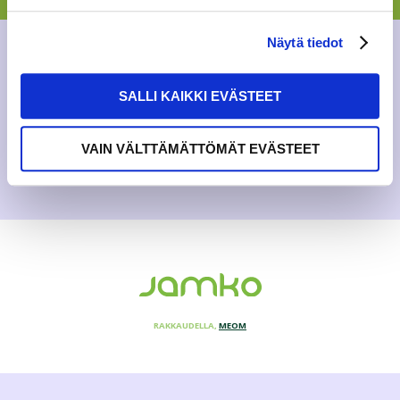
järjestämistä turvallisesti. Tursajaisten peruuntumisesta
huolimatta haluamme tarjota sekä aloittaville että
jatkaville mahdollisuuksia viettää aikaa yhdes...
Näytä tiedot
AJANKOHTAISTA
,
YLEINEN
SALLI KAIKKI EVÄSTEET
28.8.2020
VAIN VÄLTTÄMÄTTÖMÄT EVÄSTEET
RAKKAUDELLA,
MEOM