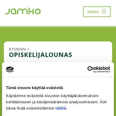
MENU
ETUSIVU
>
OPISKELIJALOUNAS
JAMKO TARJOAA ILMAISEN
LOUNAAN 1000:LLE
Tämä sivusto käyttää evästeitä
OPISKELIJALLE
Käytämme evästeitä sivuston käyttäjäkokemuksen
Jyväskylän ammattikorkeakoulun opiskelijakunta JAMKO
kehittämiseen ja kävijämäärämme analysoimiseen. Voit
tarjoaa 1000:lle ensimmäiselle jäsenelleen ilmaisen
lukea lisää evästeistämme
täältä
.
opiskelijalounaan Kampusravintola Semman
etämyyntipisteistä maanantaista 6.4. alkaen. JAMKO