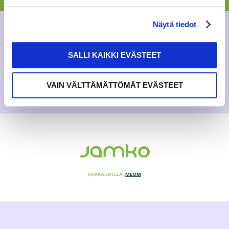
haluaa turvata opiskelijoille monipuolisen ja terveel...
Näytä tiedot
AJANKOHTAISTA
,
YLEINEN
2.4.2020
SALLI KAIKKI EVÄSTEET
VAIN VÄLTTÄMÄTTÖMÄT EVÄSTEET
RAKKAUDELLA,
MEOM