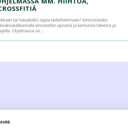
 OHJELMASSA MM. HIIHTOA,
CROSSFITIÄ
ikkaan tai haluaisitko oppia laskettelemaan? Kiinnostaisiko
keakoululiikunnalla innostuttiin upeasta ja lumisesta talvesta ja
lajeilla. Ohjelmassa on ...
teitä