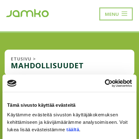
MENU
ETUSIVU
>
MAHDOLLISUUDET
SYKSY ON TULLUT TALOON
Hellurei! Elokuu alkaa olla jo lopussa ja pikkuhiljaa
Tämä sivusto käyttää evästeitä
opiskelijat löytävät tiensä kampukselle. Tällä ja viime
Käytämme evästeitä sivuston käyttäjäkokemuksen
viikolla 1000 uutta opiskelijaa vilistävät ympäri neljää
kampustamme. Myös monimuoto-opiskelijoitamme
kehittämiseen ja kävijämäärämme analysoimiseen. Voit
ympäri Suomen tuli käymään orientaa...
lukea lisää evästeistämme
täältä
.