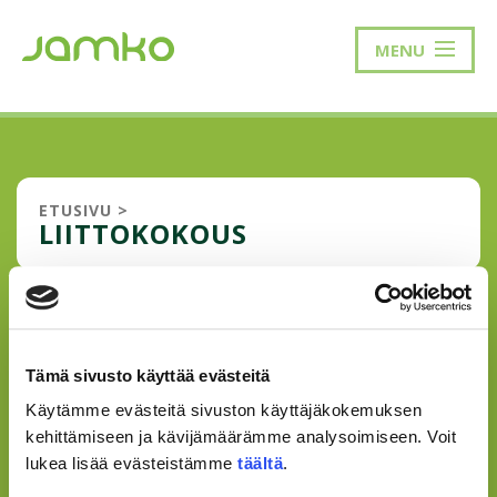
MENU
ETUSIVU
>
LIITTOKOKOUS
JAMKON PUHEENJOHTAJISTO
VALITTU SAMOKIIN VUODELLE
Tämä sivusto käyttää evästeitä
2024
Käytämme evästeitä sivuston käyttäjäkokemuksen
Opiskelijakunta JAMKOssa tehtiin historiaa, kun yllättäen
kehittämiseen ja kävijämäärämme analysoimiseen. Voit
kaksi JAMKOn edustajaa valittiin Suomen
lukea lisää evästeistämme
täältä
.
ammattikorkeakouluopiskelijakuntien liitto – SAMOKiin
vuodelle 2024. JAMKOn puheenjohtaja Lauri Kujala valittiin