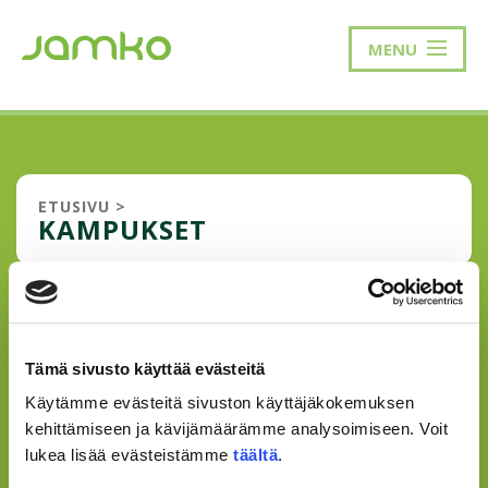
MENU
ETUSIVU
>
KAMPUKSET
JÄSENPALVELUPISTEET
KAMPUKSILLA SYKSYLLÄ 2018
Tämä sivusto käyttää evästeitä
Syksyn 2018 aikana JAMKO palvelee opiskelijoita kaikilla
Käytämme evästeitä sivuston käyttäjäkokemuksen
kampuksilla. JAMKOn toimisto on auki normaalisti ja
kehittämiseen ja kävijämäärämme analysoimiseen. Voit
tämän lisäksi jäsenpalvelupisteet toimivat Dynamolla,
lukea lisää evästeistämme
täältä
.
Musiikilla ja Tarvaalassa. Jäsenpalvelupisteeltä saat apua
opiskelijakortin tilaamis...