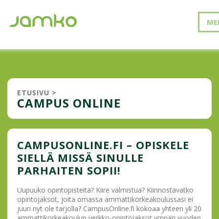
ME
ETUSIVU
>
CAMPUS ONLINE
CAMPUSONLINE.FI – OPISKELE
SIELLÄ MISSÄ SINULLE
PARHAITEN SOPII!
Uupuuko opintopisteitä? Kiire valmistua? Kiinnostavatko
opintojaksot, joita omassa ammattikorkeakoulussasi ei
juuri nyt ole tarjolla? CampusOnline.fi kokoaa yhteen yli 20
ammattikorkeakoulun verkko-opintojaksot ympäri vuoden