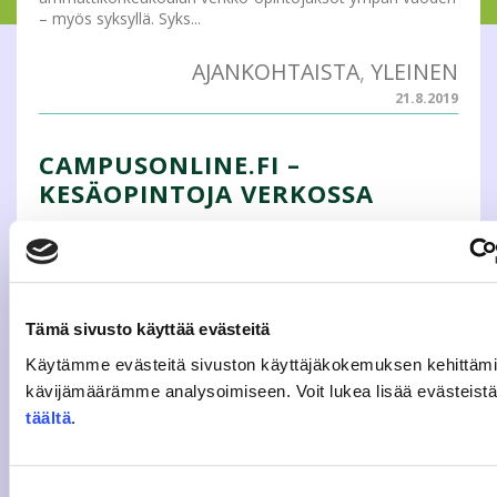
– myös syksyllä. Syks...
AJANKOHTAISTA
,
YLEINEN
21.8.2019
CAMPUSONLINE.FI –
KESÄOPINTOJA VERKOSSA
Kiire valmistua? Uupuuko opintopisteitä? Kiinnostavatko
opintojaksot, joita omassa ammattikorkeakoulussasi ei
juuri nyt ole tarjolla? Jäikö opiskelumotivaatiota vielä
kesäksikin? CampusOnline.fi
on Suomen ammattikorkeakoulujen yhteinen digitaalin...
Tämä sivusto käyttää evästeitä
Käytämme evästeitä sivuston käyttäjäkokemuksen kehittämi
AJANKOHTAISTA
,
YLEINEN
kävijämäärämme analysoimiseen. Voit lukea lisää evästeis
7.3.2019
täältä
.
CAMPUSONLINE.FI – OPISKELE