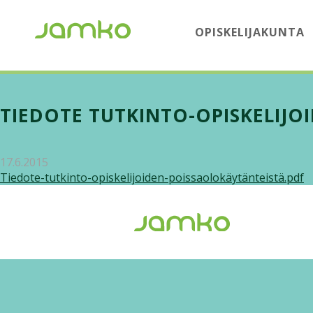
OPISKELIJAKUNTA
TIEDOTE TUTKINTO-OPISKELIJO
17.6.2015
Tiedote-tutkinto-opiskelijoiden-poissaolokäytänteistä.pdf