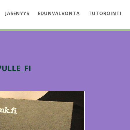
JÄSENYYS
EDUNVALVONTA
TUTOROINTI
ULLE_FI