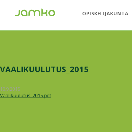
OPISKELIJAKUNTA
VAALIKUULUTUS_2015
10.9.2015
Vaalikuulutus_2015.pdf