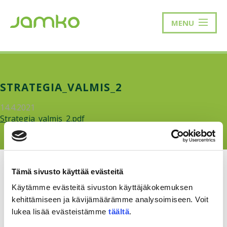
MENU
STRATEGIA_VALMIS_2
14.4.2021
Strategia_valmis_2.pdf
Tämä sivusto käyttää evästeitä
Käytämme evästeitä sivuston käyttäjäkokemuksen
kehittämiseen ja kävijämäärämme analysoimiseen. Voit
RAKKAUDELLA,
MEOM
lukea lisää evästeistämme
täältä
.