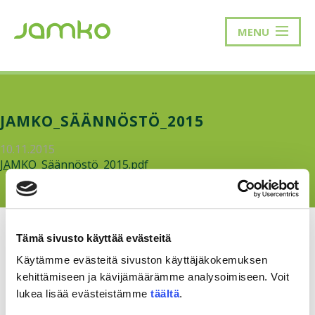
MENU
JAMKO_SÄÄNNÖSTÖ_2015
10.11.2015
JAMKO_Säännöstö_2015.pdf
Tämä sivusto käyttää evästeitä
Käytämme evästeitä sivuston käyttäjäkokemuksen
kehittämiseen ja kävijämäärämme analysoimiseen. Voit
RAKKAUDELLA,
MEOM
lukea lisää evästeistämme
täältä
.