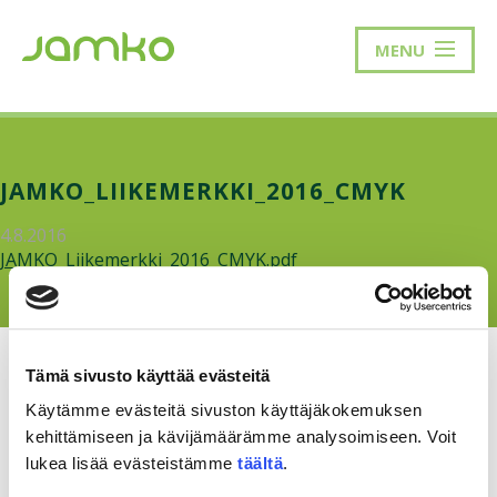
MENU
JAMKO_LIIKEMERKKI_2016_CMYK
4.8.2016
JAMKO_Liikemerkki_2016_CMYK.pdf
Tämä sivusto käyttää evästeitä
Käytämme evästeitä sivuston käyttäjäkokemuksen
kehittämiseen ja kävijämäärämme analysoimiseen. Voit
RAKKAUDELLA,
MEOM
lukea lisää evästeistämme
täältä
.