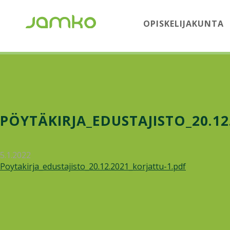
OPISKELIJAKUNTA
PÖYTÄKIRJA_EDUSTAJISTO_20.12
5.1.2022
Poytakirja_edustajisto_20.12.2021_korjattu-1.pdf