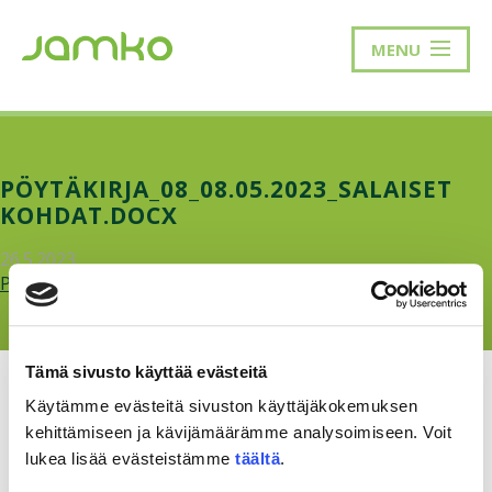
MENU
PÖYTÄKIRJA_08_08.05.2023_SALAISET
KOHDAT.DOCX
26.5.2023
Poytakirja_08_08.05.2023_salaiset-kohdat.docx.pdf
Tämä sivusto käyttää evästeitä
Käytämme evästeitä sivuston käyttäjäkokemuksen
kehittämiseen ja kävijämäärämme analysoimiseen. Voit
lukea lisää evästeistämme
täältä
.
RAKKAUDELLA,
MEOM