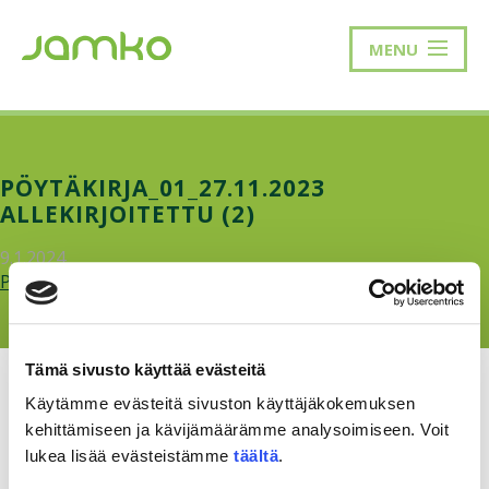
MENU
PÖYTÄKIRJA_01_27.11.2023
ALLEKIRJOITETTU (2)
9.1.2024
Poytakirja_01_27.11.2023-allekirjoitettu-2.pdf
Tämä sivusto käyttää evästeitä
Käytämme evästeitä sivuston käyttäjäkokemuksen
kehittämiseen ja kävijämäärämme analysoimiseen. Voit
lukea lisää evästeistämme
täältä
.
RAKKAUDELLA,
MEOM