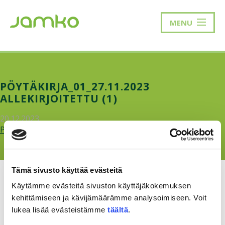
MENU
PÖYTÄKIRJA_01_27.11.2023
ALLEKIRJOITETTU (1)
20.12.2023
Poytakirja_01_27.11.2023-allekirjoitettu-1.pdf
Tämä sivusto käyttää evästeitä
Käytämme evästeitä sivuston käyttäjäkokemuksen
kehittämiseen ja kävijämäärämme analysoimiseen. Voit
lukea lisää evästeistämme
täältä
.
RAKKAUDELLA,
MEOM