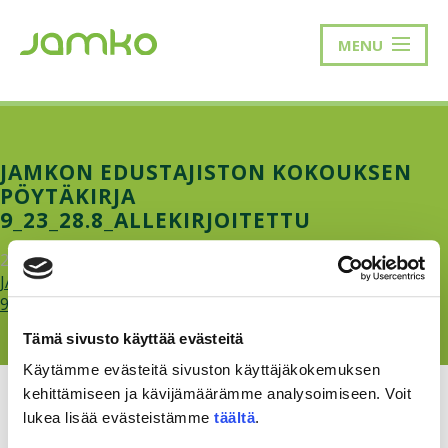
MENU
JAMKON EDUSTAJISTON KOKOUKSEN
PÖYTÄKIRJA
9_23_28.8_ALLEKIRJOITETTU
29.9.2023
JAMKOn-edustajiston-kokouksen-poytakirja-
9_23_28.8_allekirjoitettu.pdf
Tämä sivusto käyttää evästeitä
Käytämme evästeitä sivuston käyttäjäkokemuksen
kehittämiseen ja kävijämäärämme analysoimiseen. Voit
lukea lisää evästeistämme
täältä
.