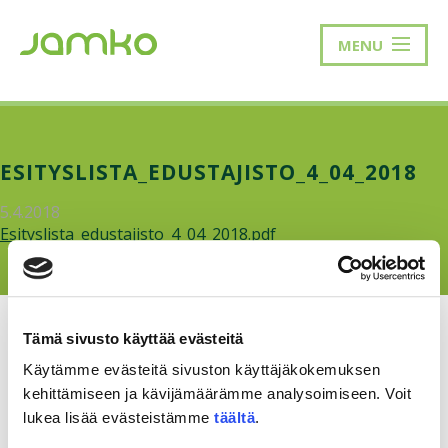
MENU
ESITYSLISTA_EDUSTAJISTO_4_04_2018
5.4.2018
Esityslista_edustajisto_4_04_2018.pdf
Tämä sivusto käyttää evästeitä
Käytämme evästeitä sivuston käyttäjäkokemuksen
kehittämiseen ja kävijämäärämme analysoimiseen. Voit
RAKKAUDELLA,
MEOM
lukea lisää evästeistämme
täältä
.