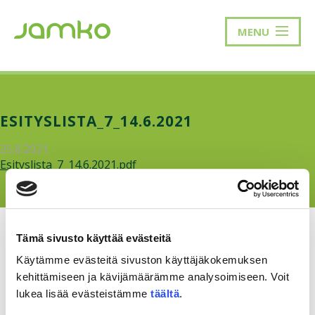
MENU
ESITYSLISTA_7_14.6.2021
25.8.2021
Esityslista_7_14.6.2021.pdf
Tämä sivusto käyttää evästeitä
Käytämme evästeitä sivuston käyttäjäkokemuksen
kehittämiseen ja kävijämäärämme analysoimiseen. Voit
RAKKAUDELLA,
MEOM
lukea lisää evästeistämme
täältä
.