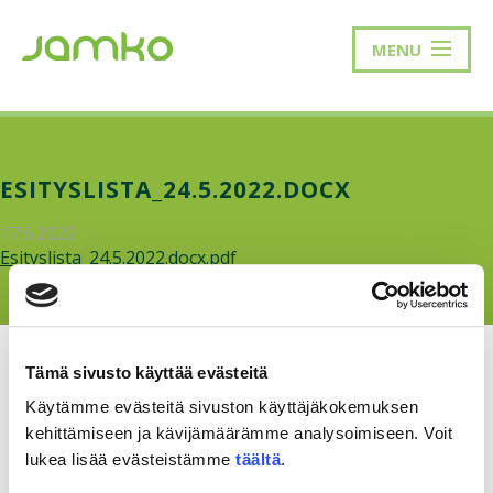
MENU
ESITYSLISTA_24.5.2022.DOCX
17.5.2022
Esityslista_24.5.2022.docx.pdf
Tämä sivusto käyttää evästeitä
Käytämme evästeitä sivuston käyttäjäkokemuksen
kehittämiseen ja kävijämäärämme analysoimiseen. Voit
RAKKAUDELLA,
MEOM
lukea lisää evästeistämme
täältä
.