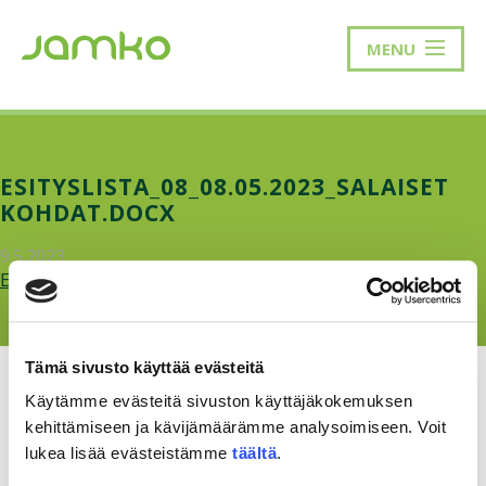
MENU
ESITYSLISTA_08_08.05.2023_SALAISET
KOHDAT.DOCX
9.5.2023
Esityslista_08_08.05.2023_salaiset-kohdat.docx.pdf
Tämä sivusto käyttää evästeitä
Käytämme evästeitä sivuston käyttäjäkokemuksen
kehittämiseen ja kävijämäärämme analysoimiseen. Voit
lukea lisää evästeistämme
täältä
.
RAKKAUDELLA,
MEOM