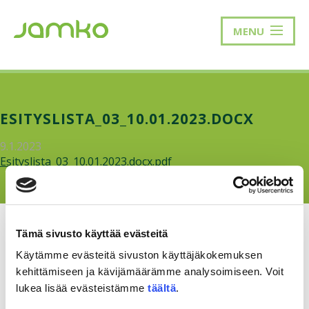
MENU
ESITYSLISTA_03_10.01.2023.DOCX
9.1.2023
Esityslista_03_10.01.2023.docx.pdf
Tämä sivusto käyttää evästeitä
Käytämme evästeitä sivuston käyttäjäkokemuksen
kehittämiseen ja kävijämäärämme analysoimiseen. Voit
RAKKAUDELLA,
MEOM
lukea lisää evästeistämme
täältä
.